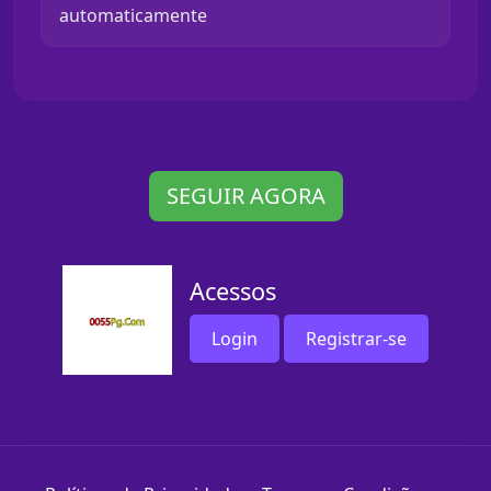
automaticamente
SEGUIR AGORA
Acessos
Login
Registrar-se