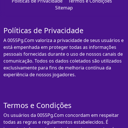
Políticas de Privacidade
Termos e Condições
Sitemap
Políticas de Privacidade
A 0055Pg.Com valoriza a privacidade de seus usuários e
está empenhada em proteger todas as informações
pessoais fornecidas durante o uso de nossos canais de
comunicação. Todos os dados coletados são utilizados
exclusivamente para fins de melhoria contínua da
experiência de nossos jogadores.
Termos e Condições
Os usuários da 0055Pg.Com concordam em respeitar
todas as regras e regulamentos estabelecidos. É