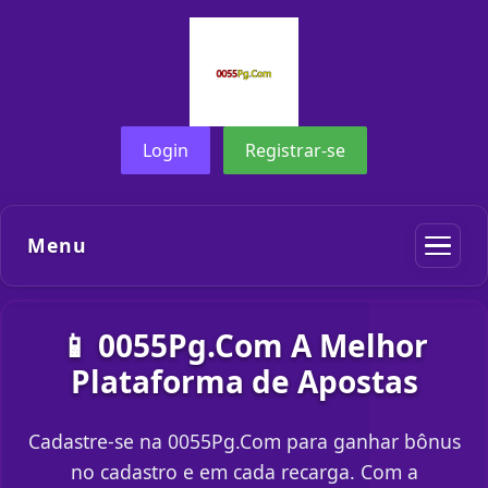
Login
Registrar-se
Menu
📱 0055Pg.Com A Melhor
Plataforma de Apostas
Cadastre-se na 0055Pg.Com para ganhar bônus
no cadastro e em cada recarga. Com a