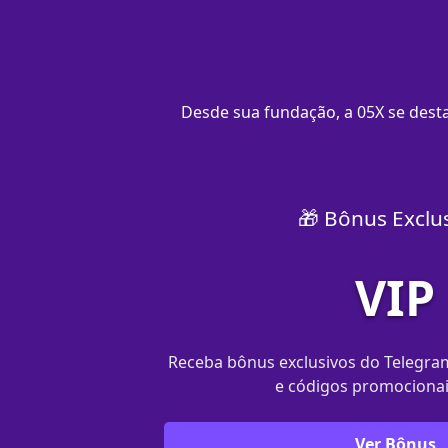
Desde sua fundação, a 05X se desta
🎁 Bônus Exclu
VIP
Receba bônus exclusivos do Telegra
e códigos promocionai
Ver Bônus