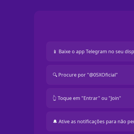
📱 Baixe o app Telegram no seu disp
🔍 Procure por "@05XOficial"
👆 Toque em "Entrar" ou "Join"
🔔 Ative as notificações para não p