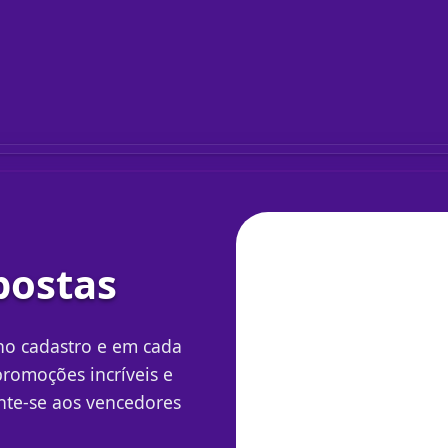
postas
no cadastro e em cada
promoções incríveis e
unte-se aos vencedores