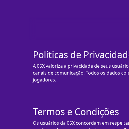
Políticas de Privacida
A 05X valoriza a privacidade de seus usuár
canais de comunicação. Todos os dados cole
jogadores.
Termos e Condições
Os usuários da 05X concordam em respeitar 