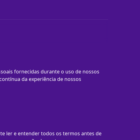
ssoais fornecidas durante o uso de nossos
 contínua da experiência de nossos
te ler e entender todos os termos antes de