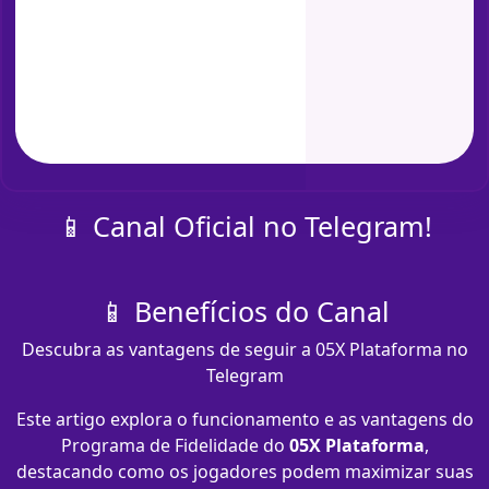
📱 Canal Oficial no Telegram!
📱 Benefícios do Canal
Descubra as vantagens de seguir a 05X Plataforma no
Telegram
Este artigo explora o funcionamento e as vantagens do
Programa de Fidelidade do
05X Plataforma
,
destacando como os jogadores podem maximizar suas