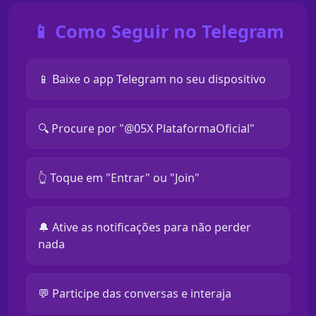
📱 Como Seguir no Telegram
📱 Baixe o app Telegram no seu dispositivo
🔍 Procure por "@05X PlataformaOficial"
👆 Toque em "Entrar" ou "Join"
🔔 Ative as notificações para não perder
nada
💬 Participe das conversas e interaja