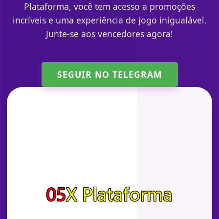
Plataforma, você tem acesso a promoções
incríveis e uma experiência de jogo inigualável.
Junte-se aos vencedores agora!
SEGUIR NO TELEGRAM