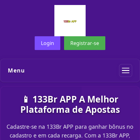
Login
Registrar-se
Menu
📱 133Br APP A Melhor
Plataforma de Apostas
Cadastre-se na 133Br APP para ganhar bônus no
cadastro e em cada recarga. Com a 133Br APP,