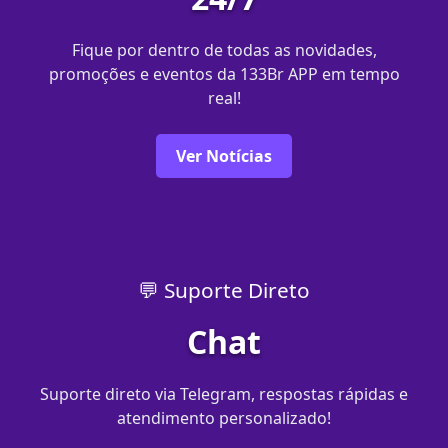
Fique por dentro de todas as novidades,
promoções e eventos da 133Br APP em tempo
real!
Ver Notícias
💬 Suporte Direto
Chat
Suporte direto via Telegram, respostas rápidas e
atendimento personalizado!