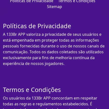
Políticas de Privacidade
Termos e Condições
Sitemap
Políticas de Privacidade
A 133Br APP valoriza a privacidade de seus usuários e
está empenhada em proteger todas as informações
pessoais fornecidas durante o uso de nossos canais de
comunicação. Todos os dados coletados são utilizados
exclusivamente para fins de melhoria contínua da
experiência de nossos jogadores.
Termos e Condições
Os usuários da 133Br APP concordam em respeitar
todas as regras e regulamentos estabelecidos. É