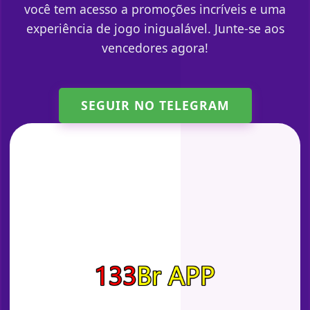
você tem acesso a promoções incríveis e uma
experiência de jogo inigualável. Junte-se aos
vencedores agora!
SEGUIR NO TELEGRAM