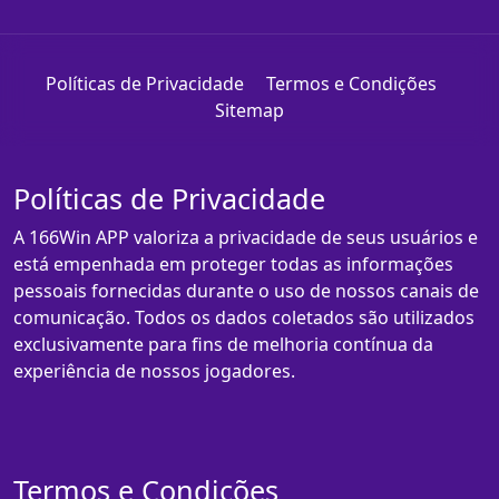
Políticas de Privacidade
Termos e Condições
Sitemap
Políticas de Privacidade
A 166Win APP valoriza a privacidade de seus usuários e
está empenhada em proteger todas as informações
pessoais fornecidas durante o uso de nossos canais de
comunicação. Todos os dados coletados são utilizados
exclusivamente para fins de melhoria contínua da
experiência de nossos jogadores.
Termos e Condições