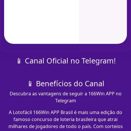
📱 Canal Oficial no Telegram!
📱 Benefícios do Canal
Descubra as vantagens de seguir a 166Win APP no
Telegram
A Lotofácil 166Win APP Brasil é mais uma edição do
famoso concurso de loteria brasileira que atrai
milhares de jogadores de todo o país. Com sorteios