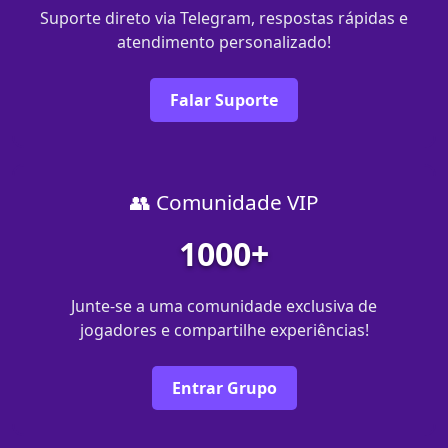
Suporte direto via Telegram, respostas rápidas e
atendimento personalizado!
Falar Suporte
👥 Comunidade VIP
1000+
Junte-se a uma comunidade exclusiva de
jogadores e compartilhe experiências!
Entrar Grupo