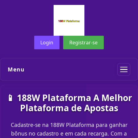
Login
Registrar-se
Menu
📱 188W Plataforma A Melhor
Plataforma de Apostas
Cadastre-se na 188W Plataforma para ganhar
bônus no cadastro e em cada recarga. Com a