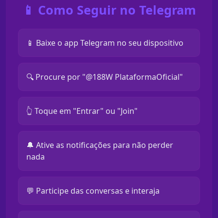
📱 Como Seguir no Telegram
📱 Baixe o app Telegram no seu dispositivo
🔍 Procure por "@188W PlataformaOficial"
👆 Toque em "Entrar" ou "Join"
🔔 Ative as notificações para não perder
nada
💬 Participe das conversas e interaja