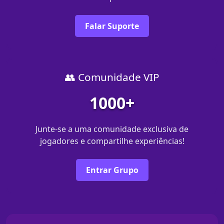
Falar Suporte
👥 Comunidade VIP
1000+
Junte-se a uma comunidade exclusiva de
jogadores e compartilhe experiências!
Entrar Grupo