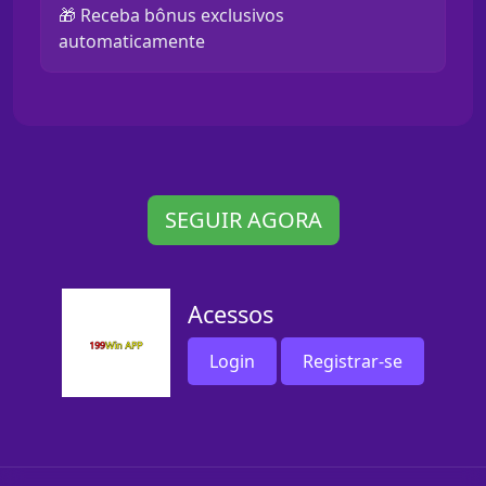
🎁 Receba bônus exclusivos
automaticamente
SEGUIR AGORA
Acessos
Login
Registrar-se