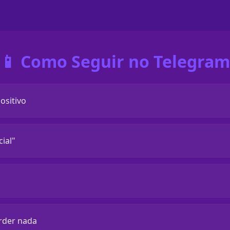
📱 Como Seguir no Telegram
ositivo
ial"
erder nada