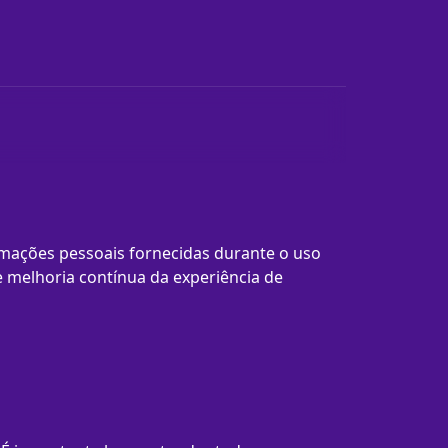
rmações pessoais fornecidas durante o uso
e melhoria contínua da experiência de