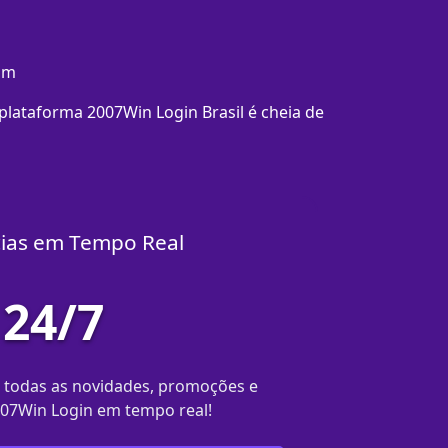
am
plataforma 2007Win Login Brasil é cheia de
cias em Tempo Real
24/7
e todas as novidades, promoções e
007Win Login em tempo real!