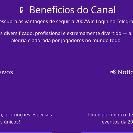
📱 Benefícios do Canal
escubra as vantagens de seguir a 2007Win Login no Telegr
 diversificado, profissional e extremamente divertido — a 
alegria e adorada por jogadores no mundo todo.
sivos
📢 Notí
m, promoções especiais
Fique por dentro d
s únicos!
eventos da 2