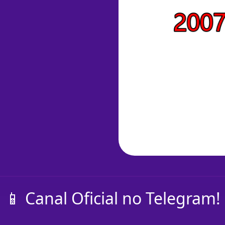
📱 Canal Oficial no Telegram!