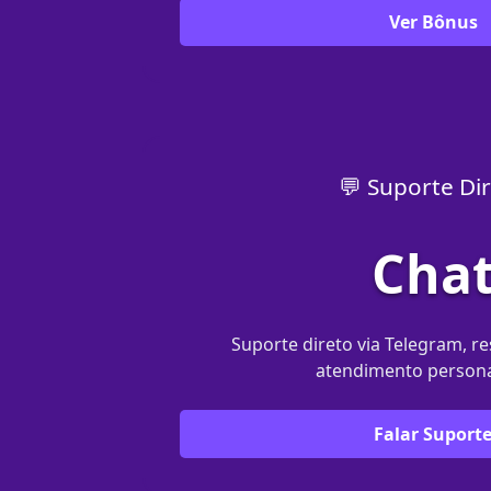
Ver Bônus
💬 Suporte Di
Cha
Suporte direto via Telegram, r
atendimento persona
Falar Suport