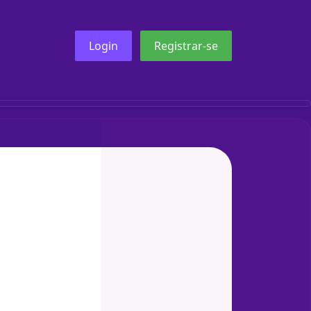
Login
Registrar-se