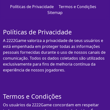
Políticas de Privacidade
Termos e Condições
Sitemap
Políticas de Privacidade
A 2222Game valoriza a privacidade de seus usuários e
está empenhada em proteger todas as informações
pessoais fornecidas durante o uso de nossos canais de
comunicação. Todos os dados coletados são utilizados
exclusivamente para fins de melhoria contínua da
experiência de nossos jogadores.
Termos e Condições
Os usuários da 2222Game concordam em respeitar