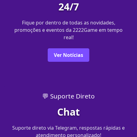
24/7
Fique por dentro de todas as novidades,
promoções e eventos da 2222Game em tempo
real!
Ver Notícias
💬 Suporte Direto
Chat
Suporte direto via Telegram, respostas rápidas e
atendimento personalizado!