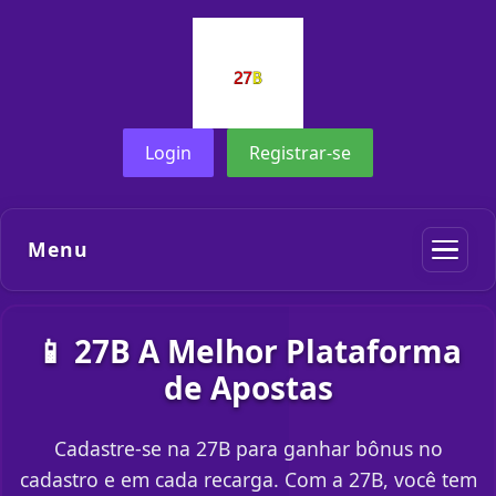
Login
Registrar-se
Menu
📱 27B A Melhor Plataforma
de Apostas
Cadastre-se na 27B para ganhar bônus no
cadastro e em cada recarga. Com a 27B, você tem