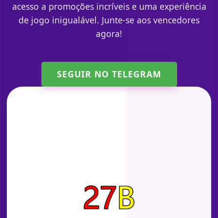
acesso a promoções incríveis e uma experiência
de jogo inigualável. Junte-se aos vencedores
agora!
SEGUIR NO TELEGRAM