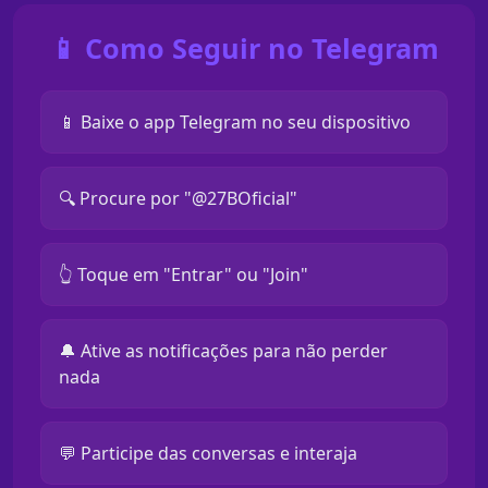
📱 Como Seguir no Telegram
📱 Baixe o app Telegram no seu dispositivo
🔍 Procure por "@27BOficial"
👆 Toque em "Entrar" ou "Join"
🔔 Ative as notificações para não perder
nada
💬 Participe das conversas e interaja