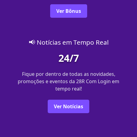
Ver Bônus
📢 Notícias em Tempo Real
24/7
Fique por dentro de todas as novidades,
promoções e eventos da 28R Com Login em
tempo real!
Ver Notícias