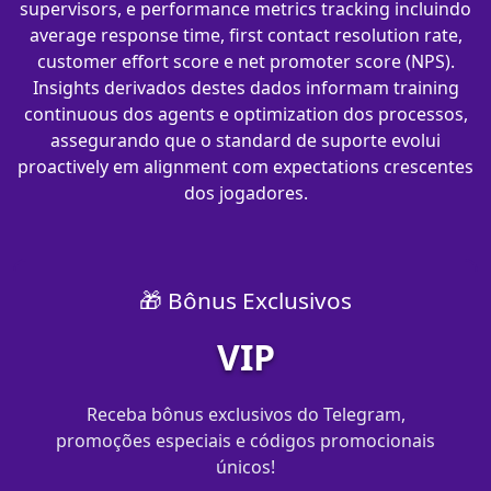
supervisors, e performance metrics tracking incluindo
average response time, first contact resolution rate,
customer effort score e net promoter score (NPS).
Insights derivados destes dados informam training
continuous dos agents e optimization dos processos,
assegurando que o standard de suporte evolui
proactively em alignment com expectations crescentes
dos jogadores.
🎁 Bônus Exclusivos
VIP
Receba bônus exclusivos do Telegram,
promoções especiais e códigos promocionais
únicos!