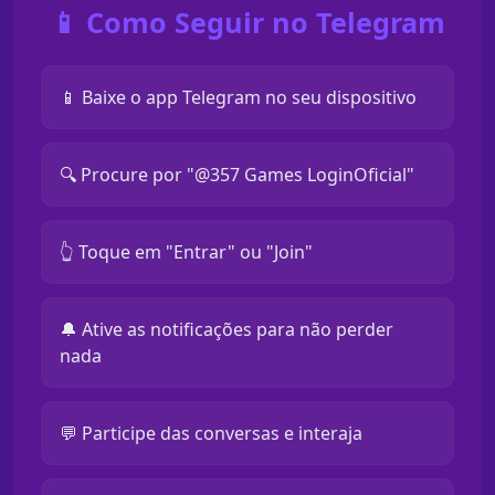
📱 Como Seguir no Telegram
📱 Baixe o app Telegram no seu dispositivo
🔍 Procure por "@357 Games LoginOficial"
👆 Toque em "Entrar" ou "Join"
🔔 Ative as notificações para não perder
nada
💬 Participe das conversas e interaja