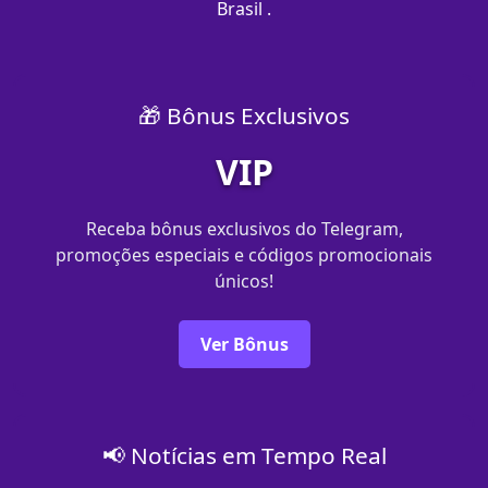
Brasil .
🎁 Bônus Exclusivos
VIP
Receba bônus exclusivos do Telegram,
promoções especiais e códigos promocionais
únicos!
Ver Bônus
📢 Notícias em Tempo Real