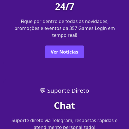
24/7
Fique por dentro de todas as novidades,
promoções e eventos da 357 Games Login em
tempo real!
Ver Notícias
💬 Suporte Direto
Chat
Suporte direto via Telegram, respostas rápidas e
atendimento personalizado!