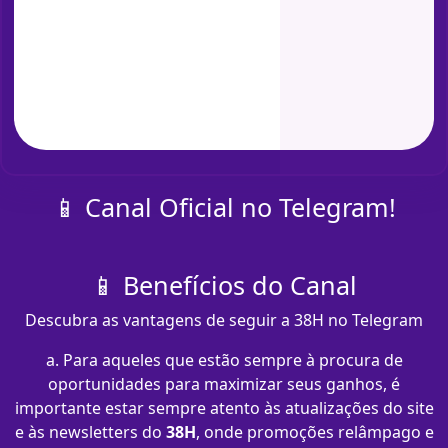
📱 Canal Oficial no Telegram!
📱 Benefícios do Canal
Descubra as vantagens de seguir a 38H no Telegram
a. Para aqueles que estão sempre à procura de
oportunidades para maximizar seus ganhos, é
importante estar sempre atento às atualizações do site
e às newsletters do
38H
, onde promoções relâmpago e