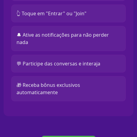
👆 Toque em "Entrar" ou "Join"
🔔 Ative as notificações para não perder
nada
💬 Participe das conversas e interaja
🎁 Receba bônus exclusivos
automaticamente