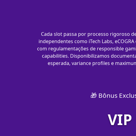
Cada slot passa por processo rigoroso d
independentes como iTech Labs, eCOGRA ou
com regulamentações de responsible gamin
capabilities. Disponibilizamos documenta
esperada, variance profiles e maximu
🎁 Bônus Exclu
VIP