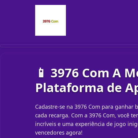
📱 3976 Com A M
Plataforma de A
Cadastre-se na 3976 Com para ganhar 
cada recarga. Com a 3976 Com, você t
incríveis e uma experiência de jogo inig
vencedores agora!