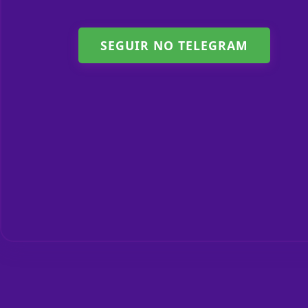
SEGUIR NO TELEGRAM