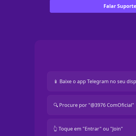
Falar Suport
📱 Baixe o app Telegram no seu disp
🔍 Procure por "@3976 ComOficial"
👆 Toque em "Entrar" ou "Join"