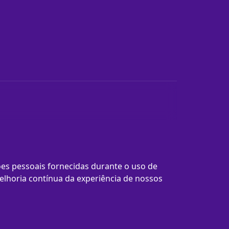
es pessoais fornecidas durante o uso de
elhoria contínua da experiência de nossos