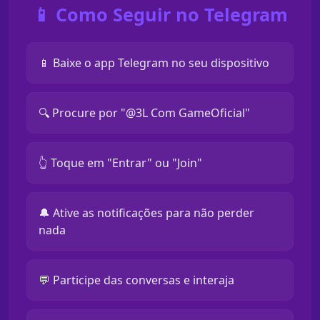
📱 Como Seguir no Telegram
📱 Baixe o app Telegram no seu dispositivo
🔍 Procure por "@3L Com GameOficial"
👆 Toque em "Entrar" ou "Join"
🔔 Ative as notificações para não perder
nada
💬 Participe das conversas e interaja