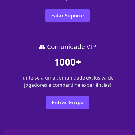
Falar Suporte
👥 Comunidade VIP
1000+
Junte-se a uma comunidade exclusiva de
jogadores e compartilhe experiências!
Entrar Grupo