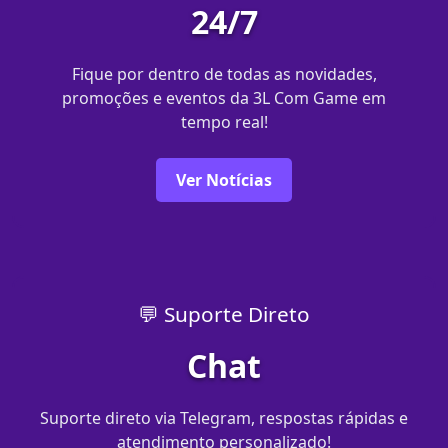
24/7
Fique por dentro de todas as novidades,
promoções e eventos da 3L Com Game em
tempo real!
Ver Notícias
💬 Suporte Direto
Chat
Suporte direto via Telegram, respostas rápidas e
atendimento personalizado!