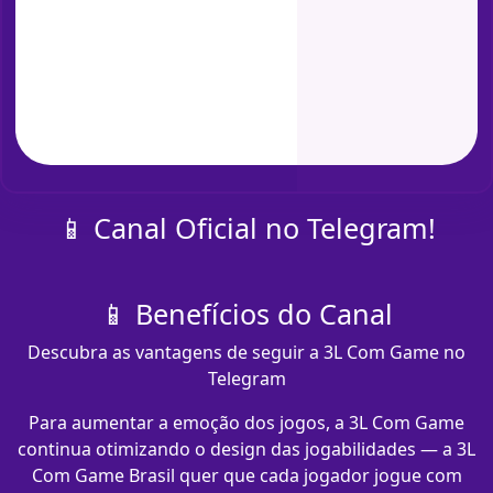
📱 Canal Oficial no Telegram!
📱 Benefícios do Canal
Descubra as vantagens de seguir a 3L Com Game no
Telegram
Para aumentar a emoção dos jogos, a 3L Com Game
continua otimizando o design das jogabilidades — a 3L
Com Game Brasil quer que cada jogador jogue com