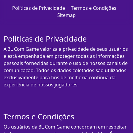
Políticas de Privacidade
Termos e Condições
Sitemap
Políticas de Privacidade
A 3L Com Game valoriza a privacidade de seus usuários
e está empenhada em proteger todas as informações
pessoais fornecidas durante o uso de nossos canais de
comunicação. Todos os dados coletados são utilizados
exclusivamente para fins de melhoria contínua da
experiência de nossos jogadores.
Termos e Condições
Os usuários da 3L Com Game concordam em respeitar