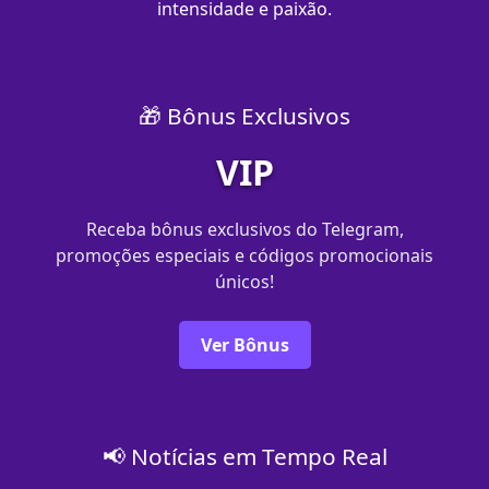
intensidade e paixão.
🎁 Bônus Exclusivos
VIP
Receba bônus exclusivos do Telegram,
promoções especiais e códigos promocionais
únicos!
Ver Bônus
📢 Notícias em Tempo Real