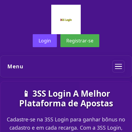
Login
Registrar-se
Menu
📱 3SS Login A Melhor
Plataforma de Apostas
Cadastre-se na 3SS Login para ganhar bônus no
cadastro e em cada recarga. Com a 3SS Login,