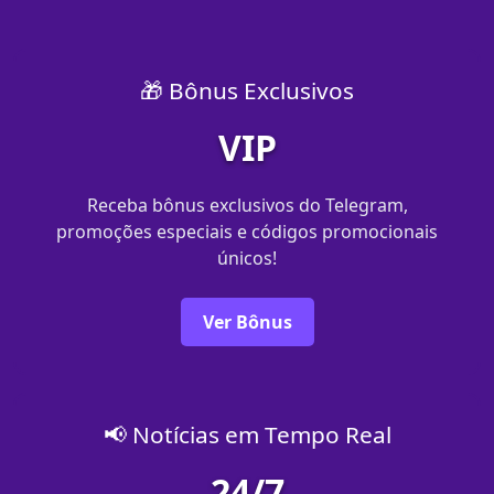
🎁 Bônus Exclusivos
VIP
Receba bônus exclusivos do Telegram,
promoções especiais e códigos promocionais
únicos!
Ver Bônus
📢 Notícias em Tempo Real
24/7