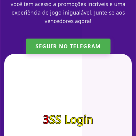
você tem acesso a promoções incríveis e uma
experiência de jogo inigualável. Junte-se aos
vencedores agora!
SEGUIR NO TELEGRAM