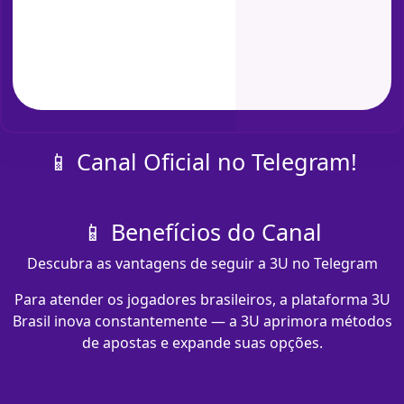
📱 Canal Oficial no Telegram!
📱 Benefícios do Canal
Descubra as vantagens de seguir a 3U no Telegram
Para atender os jogadores brasileiros, a plataforma 3U
Brasil inova constantemente — a 3U aprimora métodos
de apostas e expande suas opções.