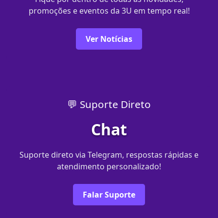
promoções e eventos da 3U em tempo real!
Ver Notícias
💬 Suporte Direto
Chat
Suporte direto via Telegram, respostas rápidas e
atendimento personalizado!
Falar Suporte