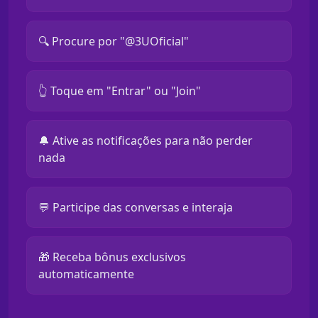
🔍 Procure por "@3UOficial"
👆 Toque em "Entrar" ou "Join"
🔔 Ative as notificações para não perder
nada
💬 Participe das conversas e interaja
🎁 Receba bônus exclusivos
automaticamente