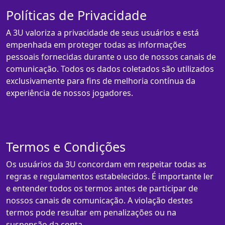
Políticas de Privacidade
A 3U valoriza a privacidade de seus usuários e está
empenhada em proteger todas as informações
pessoais fornecidas durante o uso de nossos canais de
comunicação. Todos os dados coletados são utilizados
exclusivamente para fins de melhoria contínua da
experiência de nossos jogadores.
Termos e Condições
Os usuários da 3U concordam em respeitar todas as
regras e regulamentos estabelecidos. É importante ler
e entender todos os termos antes de participar de
nossos canais de comunicação. A violação destes
termos pode resultar em penalizações ou na
suspensão da conta.