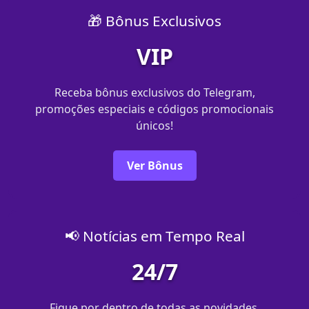
🎁 Bônus Exclusivos
VIP
Receba bônus exclusivos do Telegram,
promoções especiais e códigos promocionais
únicos!
Ver Bônus
📢 Notícias em Tempo Real
24/7
Fique por dentro de todas as novidades,