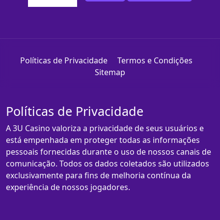
Políticas de Privacidade
Termos e Condições
Sitemap
Políticas de Privacidade
A 3U Casino valoriza a privacidade de seus usuários e
está empenhada em proteger todas as informações
pessoais fornecidas durante o uso de nossos canais de
comunicação. Todos os dados coletados são utilizados
exclusivamente para fins de melhoria contínua da
experiência de nossos jogadores.