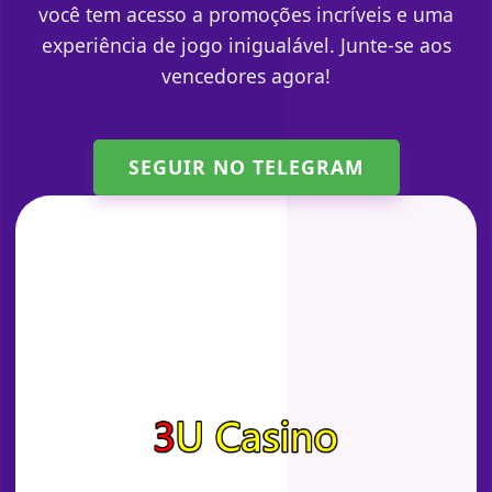
você tem acesso a promoções incríveis e uma
experiência de jogo inigualável. Junte-se aos
vencedores agora!
SEGUIR NO TELEGRAM