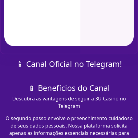
📱 Canal Oficial no Telegram!
📱 Benefícios do Canal
Descubra as vantagens de seguir a 3U Casino no
Telegram
O segundo passo envolve o preenchimento cuidadoso
de seus dados pessoais. Nossa plataforma solicita
apenas as informações essenciais necessárias para