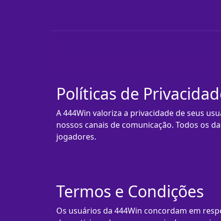
Políticas de Privacida
A 444Win valoriza a privacidade de seus us
nossos canais de comunicação. Todos os dad
jogadores.
Termos e Condições
Os usuários da 444Win concordam em respeit