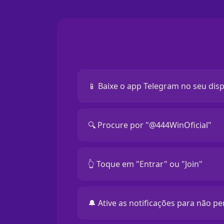
📱 Baixe o app Telegram no seu disp
🔍 Procure por "@444WinOficial"
👆 Toque em "Entrar" ou "Join"
🔔 Ative as notificações para não p