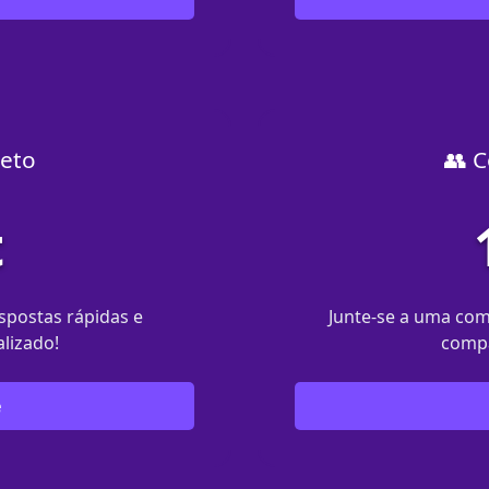
reto
👥 
t
espostas rápidas e
Junte-se a uma com
lizado!
compa
e