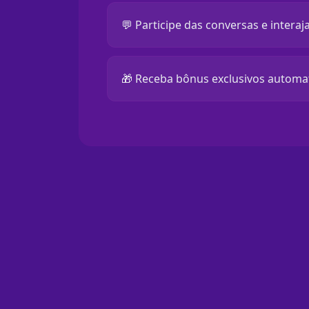
💬 Participe das conversas e interaj
🎁 Receba bônus exclusivos autom