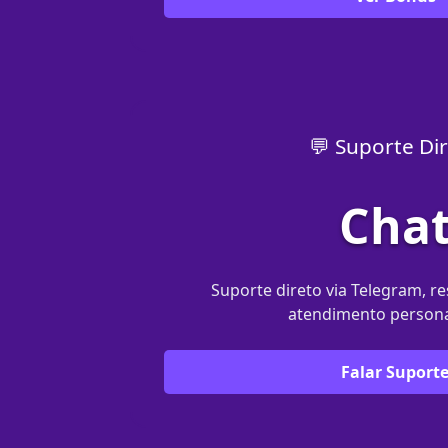
💬 Suporte Di
Cha
Suporte direto via Telegram, r
atendimento persona
Falar Suport