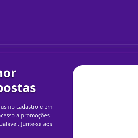
hor
postas
us no cadastro e em
acesso a promoções
ualável. Junte-se aos