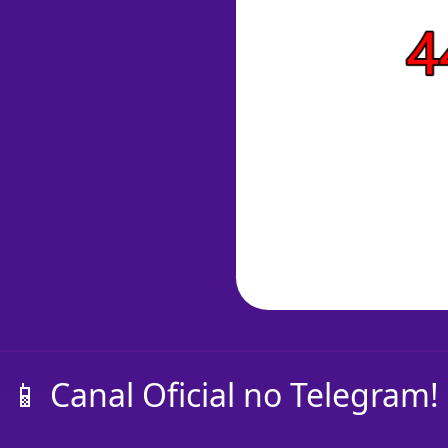
📱 Canal Oficial no Telegram!