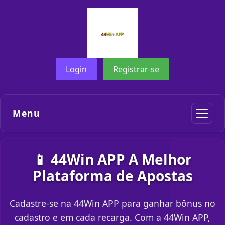
Login
Registrar-se
Menu
📱 44Win APP A Melhor
Plataforma de Apostas
Cadastre-se na 44Win APP para ganhar bônus no
cadastro e em cada recarga. Com a 44Win APP,