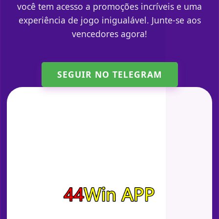
você tem acesso a promoções incríveis e uma
experiência de jogo inigualável. Junte-se aos
vencedores agora!
SEGUIR NO TELEGRAM