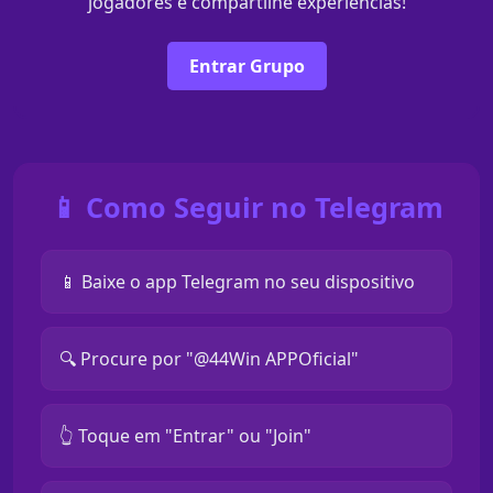
jogadores e compartilhe experiências!
Entrar Grupo
📱 Como Seguir no Telegram
📱 Baixe o app Telegram no seu dispositivo
🔍 Procure por "@44Win APPOficial"
👆 Toque em "Entrar" ou "Join"