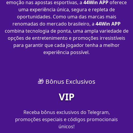
emoção nas apostas esportivas, a
44Win APP
oferece
uma experiência única, segura e repleta de
oportunidades. Como uma das marcas mais
renomadas do mercado brasileiro, a
44Win APP
combina tecnologia de ponta, uma ampla variedade de
opções de entretenimento e promoções irresistíveis
para garantir que cada jogador tenha a melhor
experiência possível.
🎁 Bônus Exclusivos
VIP
Receba bônus exclusivos do Telegram,
promoções especiais e códigos promocionais
únicos!