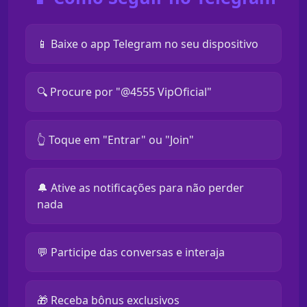
📱 Baixe o app Telegram no seu dispositivo
🔍 Procure por "@4555 VipOficial"
👆 Toque em "Entrar" ou "Join"
🔔 Ative as notificações para não perder
nada
💬 Participe das conversas e interaja
🎁 Receba bônus exclusivos