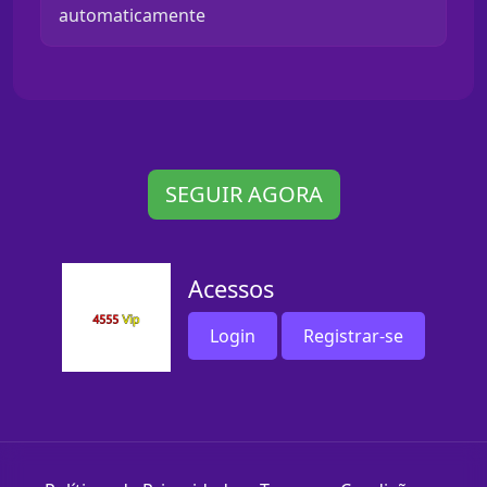
automaticamente
SEGUIR AGORA
Acessos
Login
Registrar-se