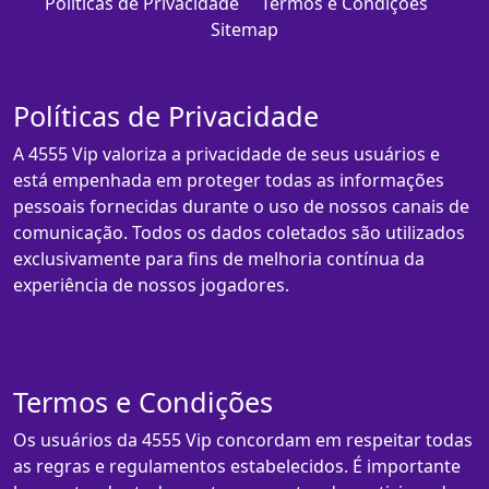
Políticas de Privacidade
Termos e Condições
Sitemap
Políticas de Privacidade
A 4555 Vip valoriza a privacidade de seus usuários e
está empenhada em proteger todas as informações
pessoais fornecidas durante o uso de nossos canais de
comunicação. Todos os dados coletados são utilizados
exclusivamente para fins de melhoria contínua da
experiência de nossos jogadores.
Termos e Condições
Os usuários da 4555 Vip concordam em respeitar todas
as regras e regulamentos estabelecidos. É importante