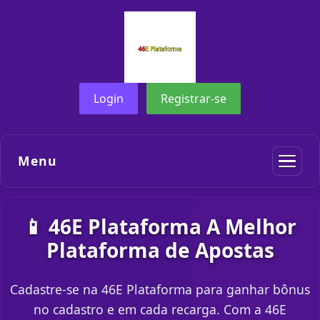
Login
Registrar-se
Menu
📱 46E Plataforma A Melhor
Plataforma de Apostas
Cadastre-se na 46E Plataforma para ganhar bônus
no cadastro e em cada recarga. Com a 46E