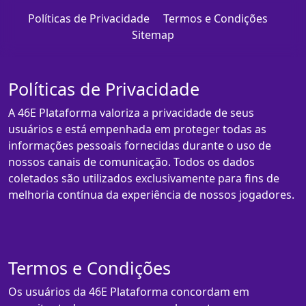
Políticas de Privacidade
Termos e Condições
Sitemap
Políticas de Privacidade
A 46E Plataforma valoriza a privacidade de seus
usuários e está empenhada em proteger todas as
informações pessoais fornecidas durante o uso de
nossos canais de comunicação. Todos os dados
coletados são utilizados exclusivamente para fins de
melhoria contínua da experiência de nossos jogadores.
Termos e Condições
Os usuários da 46E Plataforma concordam em