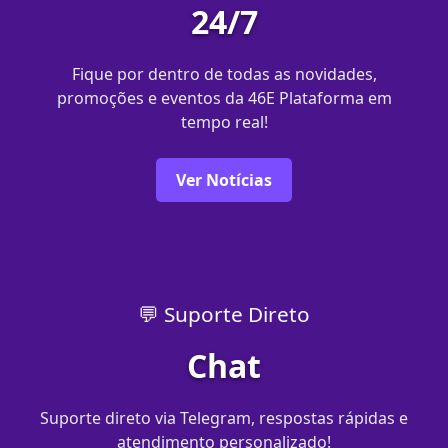
24/7
Fique por dentro de todas as novidades,
promoções e eventos da 46E Plataforma em
tempo real!
Ver Notícias
💬 Suporte Direto
Chat
Suporte direto via Telegram, respostas rápidas e
atendimento personalizado!