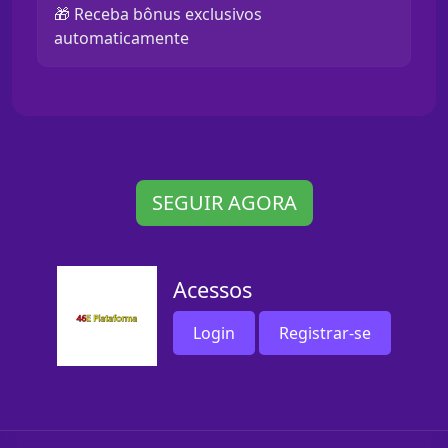
🎁 Receba bônus exclusivos
automaticamente
SEGUIR AGORA
Acessos
Login
Registrar-se