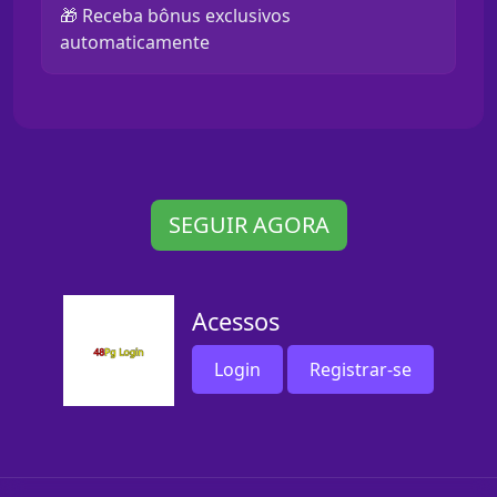
🎁 Receba bônus exclusivos
automaticamente
SEGUIR AGORA
Acessos
Login
Registrar-se