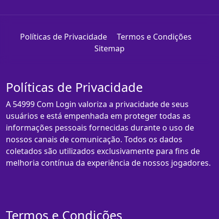
Políticas de Privacidade
Termos e Condições
Sitemap
Políticas de Privacidade
A 54999 Com Login valoriza a privacidade de seus
usuários e está empenhada em proteger todas as
informações pessoais fornecidas durante o uso de
nossos canais de comunicação. Todos os dados
coletados são utilizados exclusivamente para fins de
melhoria contínua da experiência de nossos jogadores.
Termos e Condições