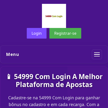
Login
Registrar-se
Menu
📱 54999 Com Login A Melhor
Plataforma de Apostas
Cadastre-se na 54999 Com Login para ganhar
bônus no cadastro e em cada recarga. Com a