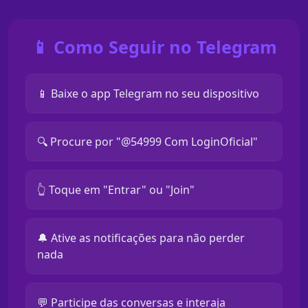
📱 Como Seguir no Telegram
📱 Baixe o app Telegram no seu dispositivo
🔍 Procure por "@54999 Com LoginOficial"
👆 Toque em "Entrar" ou "Join"
🔔 Ative as notificações para não perder
nada
💬 Participe das conversas e interaja