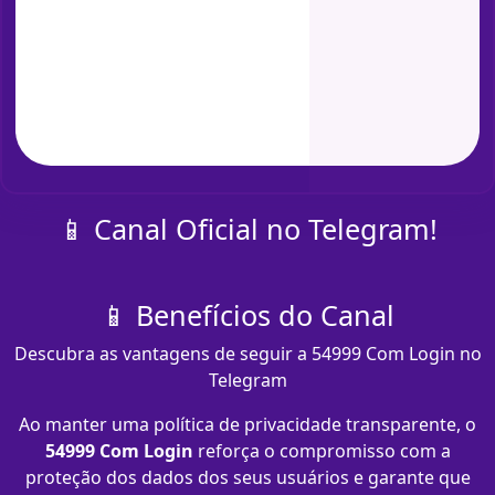
📱 Canal Oficial no Telegram!
📱 Benefícios do Canal
Descubra as vantagens de seguir a 54999 Com Login no
Telegram
Ao manter uma política de privacidade transparente, o
54999 Com Login
reforça o compromisso com a
proteção dos dados dos seus usuários e garante que