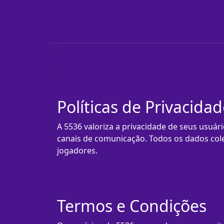
Políticas de Privacida
A 5536 valoriza a privacidade de seus usuá
canais de comunicação. Todos os dados cole
jogadores.
Termos e Condições