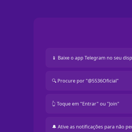
📱 Baixe o app Telegram no seu disp
🔍 Procure por "@5536Oficial"
👆 Toque em "Entrar" ou "Join"
🔔 Ative as notificações para não p