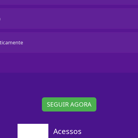
a
aticamente
SEGUIR AGORA
Acessos