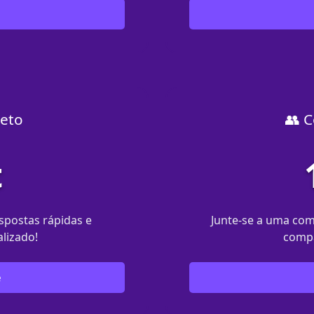
reto
👥 
t
espostas rápidas e
Junte-se a uma com
lizado!
compa
e