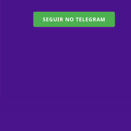
SEGUIR NO TELEGRAM