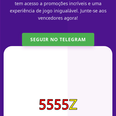
tem acesso a promoções incríveis e uma
experiência de jogo inigualável. Junte-se aos
vencedores agora!
SEGUIR NO TELEGRAM