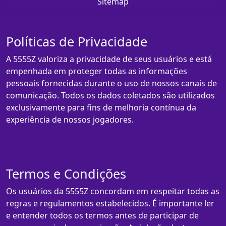
Sitemap
Políticas de Privacidade
A 5555Z valoriza a privacidade de seus usuários e está
empenhada em proteger todas as informações
pessoais fornecidas durante o uso de nossos canais de
comunicação. Todos os dados coletados são utilizados
exclusivamente para fins de melhoria contínua da
experiência de nossos jogadores.
Termos e Condições
Os usuários da 5555Z concordam em respeitar todas as
regras e regulamentos estabelecidos. É importante ler
e entender todos os termos antes de participar de