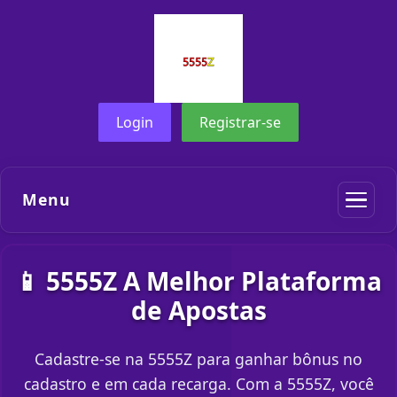
Login
Registrar-se
Menu
📱 5555Z A Melhor Plataforma
de Apostas
Cadastre-se na 5555Z para ganhar bônus no
cadastro e em cada recarga. Com a 5555Z, você