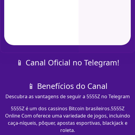
📱 Canal Oficial no Telegram!
📱 Benefícios do Canal
Descubra as vantagens de seguir a 5555Z no Telegram
5555Z é um dos cassinos Bitcoin brasileiros.5555Z
Online Com oferece uma variedade de jogos, incluindo
caça-níqueis, pôquer, apostas esportivas, blackjack e
roleta.