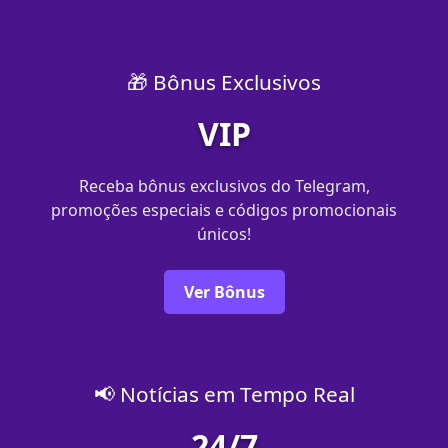
🎁 Bônus Exclusivos
VIP
Receba bônus exclusivos do Telegram,
promoções especiais e códigos promocionais
únicos!
Ver Bônus
📢 Notícias em Tempo Real
24/7