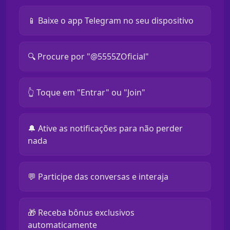
📱 Baixe o app Telegram no seu dispositivo
🔍 Procure por "@5555ZOficial"
👆 Toque em "Entrar" ou "Join"
🔔 Ative as notificações para não perder
nada
💬 Participe das conversas e interaja
🎁 Receba bônus exclusivos
automaticamente