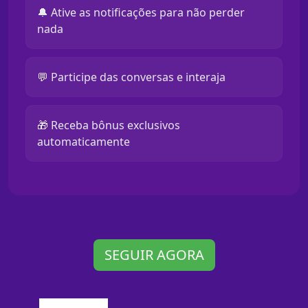
🔔 Ative as notificações para não perder
nada
💬 Participe das conversas e interaja
🎁 Receba bônus exclusivos
automaticamente
SEGUIR AGORA