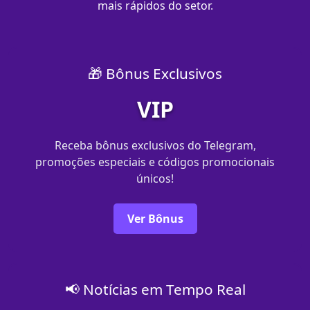
mais rápidos do setor.
🎁 Bônus Exclusivos
VIP
Receba bônus exclusivos do Telegram,
promoções especiais e códigos promocionais
únicos!
Ver Bônus
📢 Notícias em Tempo Real