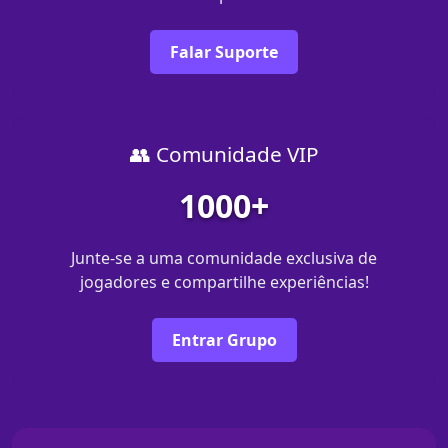
Falar Suporte
👥 Comunidade VIP
1000+
Junte-se a uma comunidade exclusiva de
jogadores e compartilhe experiências!
Entrar Grupo