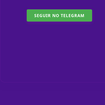
SEGUIR NO TELEGRAM