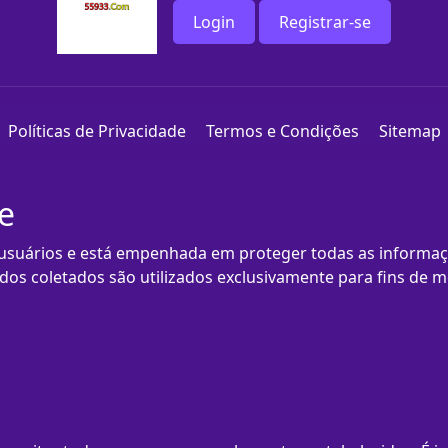
Login
Registrar-se
Políticas de Privacidade
Termos e Condições
Sitemap
de
s usuários e está empenhada em proteger todas as informaç
os coletados são utilizados exclusivamente para fins de m