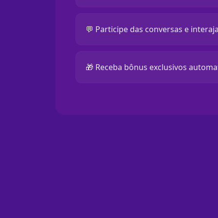
💬 Participe das conversas e interaj
🎁 Receba bônus exclusivos autom