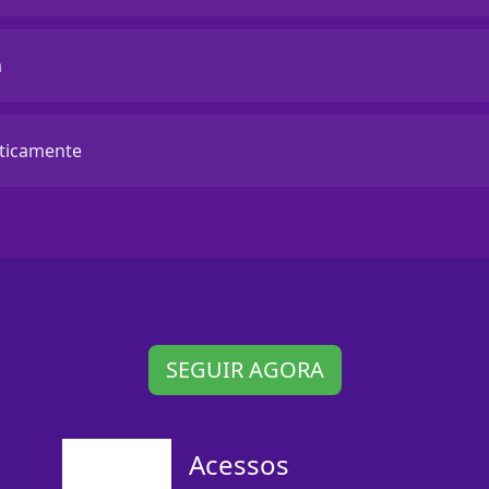
a
aticamente
SEGUIR AGORA
Acessos