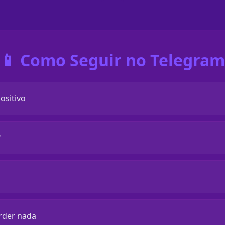
📱 Como Seguir no Telegram
ositivo
"
erder nada