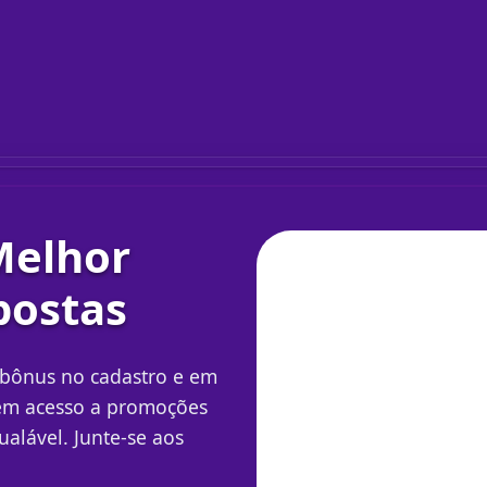
Melhor
postas
 bônus no cadastro e em
tem acesso a promoções
ualável. Junte-se aos