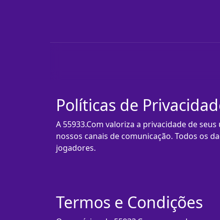
Políticas de Privacida
A 55933.Com valoriza a privacidade de seu
nossos canais de comunicação. Todos os dad
jogadores.
Termos e Condições