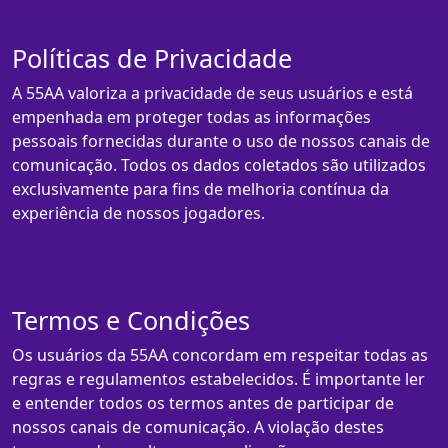
Políticas de Privacidade
A 55AA valoriza a privacidade de seus usuários e está
empenhada em proteger todas as informações
pessoais fornecidas durante o uso de nossos canais de
comunicação. Todos os dados coletados são utilizados
exclusivamente para fins de melhoria contínua da
experiência de nossos jogadores.
Termos e Condições
Os usuários da 55AA concordam em respeitar todas as
regras e regulamentos estabelecidos. É importante ler
e entender todos os termos antes de participar de
nossos canais de comunicação. A violação destes