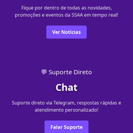
Fique por dentro de todas as novidades,
promoções e eventos da 55AA em tempo real!
Ver Notícias
💬 Suporte Direto
Chat
Suporte direto via Telegram, respostas rápidas e
atendimento personalizado!
Falar Suporte