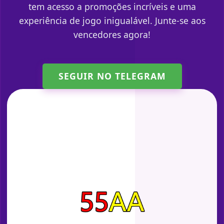
tem acesso a promoções incríveis e uma
experiência de jogo inigualável. Junte-se aos
vencedores agora!
SEGUIR NO TELEGRAM