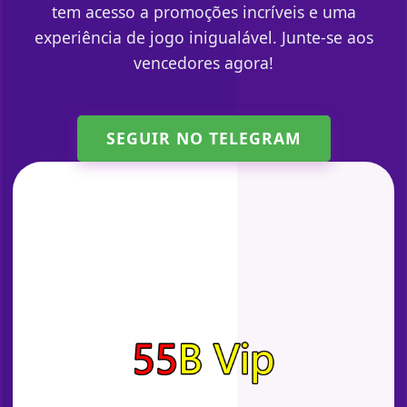
tem acesso a promoções incríveis e uma
experiência de jogo inigualável. Junte-se aos
vencedores agora!
SEGUIR NO TELEGRAM