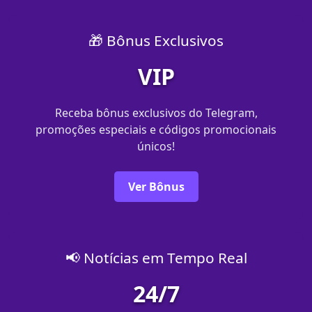
🎁 Bônus Exclusivos
VIP
Receba bônus exclusivos do Telegram,
promoções especiais e códigos promocionais
únicos!
Ver Bônus
📢 Notícias em Tempo Real
24/7