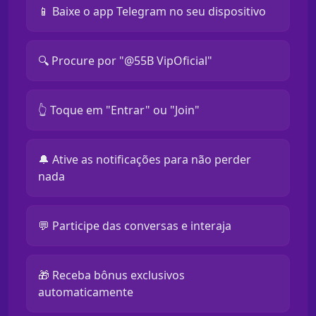
📱 Baixe o app Telegram no seu dispositivo
🔍 Procure por "@55B VipOficial"
👆 Toque em "Entrar" ou "Join"
🔔 Ative as notificações para não perder
nada
💬 Participe das conversas e interaja
🎁 Receba bônus exclusivos
automaticamente