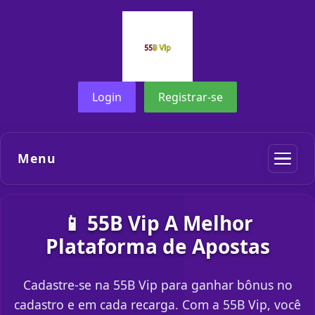
Login
Registrar-se
Menu
📱 55B Vip A Melhor
Plataforma de Apostas
Cadastre-se na 55B Vip para ganhar bônus no
cadastro e em cada recarga. Com a 55B Vip, você