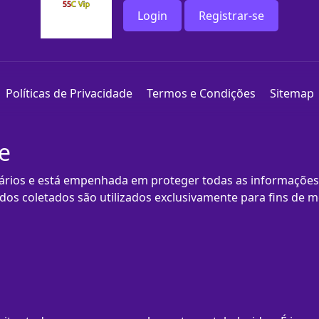
Login
Registrar-se
Políticas de Privacidade
Termos e Condições
Sitemap
de
suários e está empenhada em proteger todas as informações
os coletados são utilizados exclusivamente para fins de m