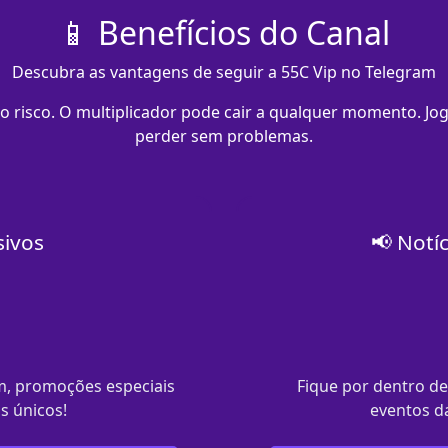
📱 Benefícios do Canal
Descubra as vantagens de seguir a 55C Vip no Telegram
lto risco. O multiplicador pode cair a qualquer momento. J
perder sem problemas.
sivos
📢 Notí
m, promoções especiais
Fique por dentro d
s únicos!
eventos d