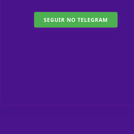
SEGUIR NO TELEGRAM