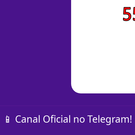
📱 Canal Oficial no Telegram!