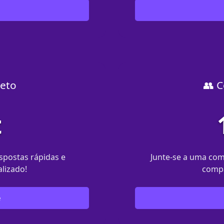
reto
👥 
t
espostas rápidas e
Junte-se a uma com
lizado!
compa
e