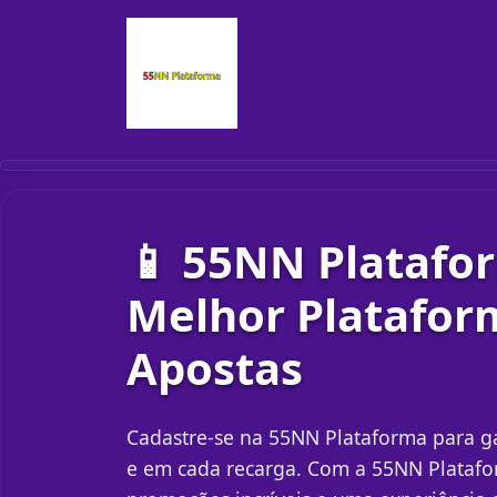
📱 55NN Platafo
Melhor Platafor
Apostas
Cadastre-se na 55NN Plataforma para g
e em cada recarga. Com a 55NN Platafo