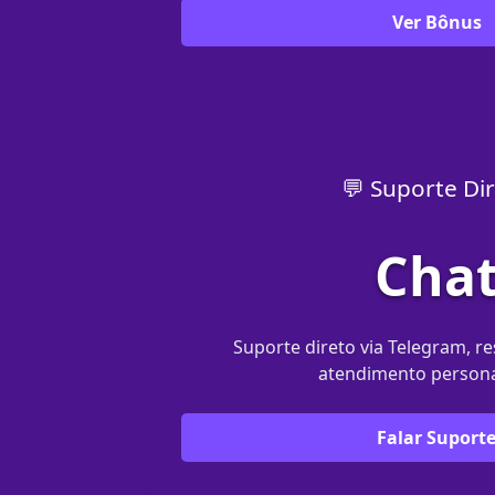
Ver Bônus
💬 Suporte Di
Cha
Suporte direto via Telegram, r
atendimento persona
Falar Suport