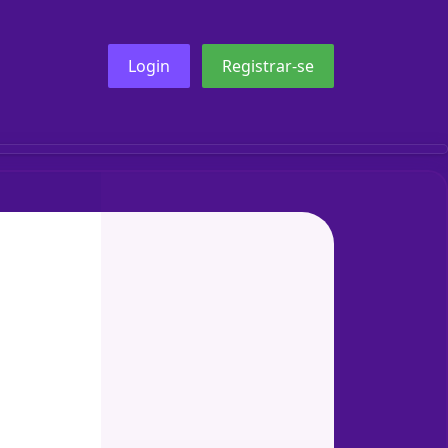
Login
Registrar-se