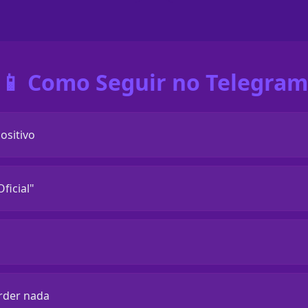
📱 Como Seguir no Telegram
ositivo
ficial"
erder nada