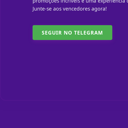
promoções incríveis e uma experiência d
Junte-se aos vencedores agora!
SEGUIR NO TELEGRAM