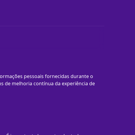
formações pessoais fornecidas durante o
ns de melhoria contínua da experiência de