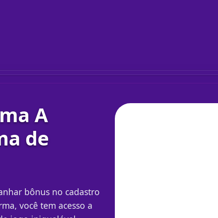
rma A
ma de
anhar bônus no cadastro
rma, você tem acesso a