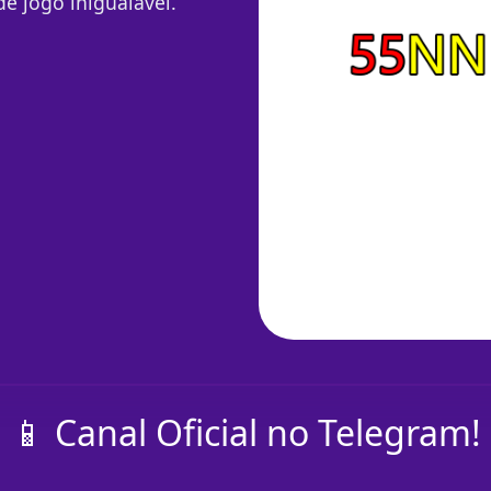
e jogo inigualável.
📱 Canal Oficial no Telegram!