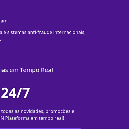
gram
 e sistemas anti-fraude internacionais,
.
cias em Tempo Real
24/7
e todas as novidades, promoções e
N Plataforma em tempo real!