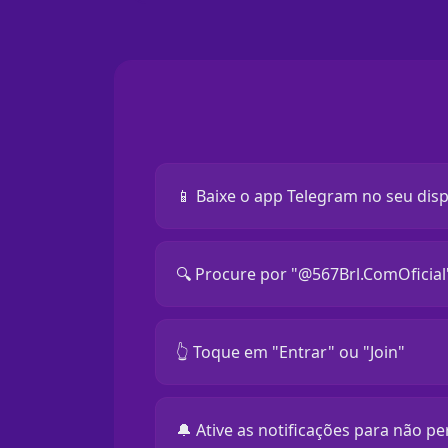
📱 Baixe o app Telegram no seu disp
🔍 Procure por "@567Brl.ComOficial
👆 Toque em "Entrar" ou "Join"
🔔 Ative as notificações para não p