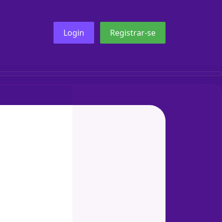
Login
Registrar-se