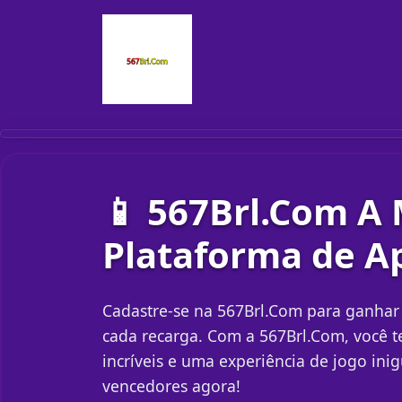
📱 567Brl.Com A
Plataforma de A
Cadastre-se na 567Brl.Com para ganhar
cada recarga. Com a 567Brl.Com, você 
incríveis e uma experiência de jogo inig
vencedores agora!