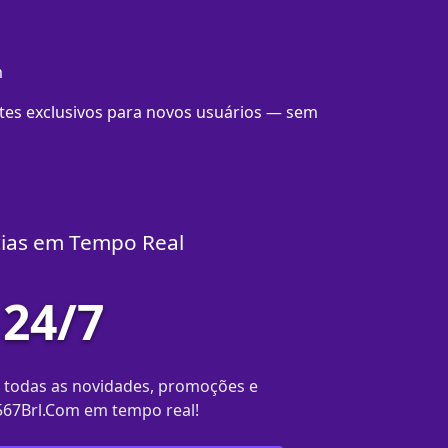
m
tes exclusivos para novos usuários — sem
cias em Tempo Real
24/7
e todas as novidades, promoções e
567Brl.Com em tempo real!