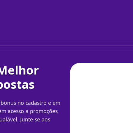
 Melhor
postas
 bônus no cadastro e em
tem acesso a promoções
ualável. Junte-se aos