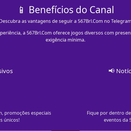
📱 Benefícios do Canal
Descubra as vantagens de seguir a 567Brl.Com no Telegra
periência, a 567Brl.Com oferece jogos diversos com presen
exigência mínima.
sivos
📢 Notí
m, promoções especiais
Fique por dentro d
s únicos!
eventos da 