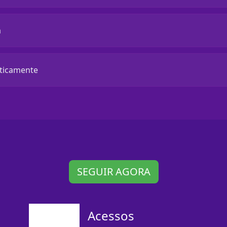
a
aticamente
SEGUIR AGORA
Acessos