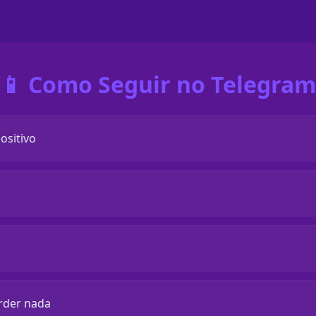
📱 Como Seguir no Telegram
ositivo
erder nada