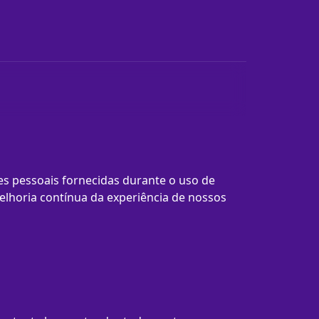
es pessoais fornecidas durante o uso de
elhoria contínua da experiência de nossos