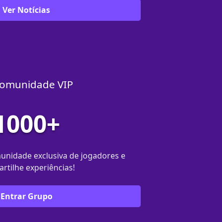
Ver Notícias
Comunidade VIP
1000+
unidade exclusiva de jogadores e
rtilhe experiências!
Entrar Grupo