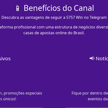
📱 Benefícios do Canal
Descubra as vantagens de seguir a 5757 Win no Telegram
forma profissional com uma estrutura de negócios diversi
casas de apostas online do Brasil.
sivos
📢 Notí
m, promoções especiais
Fique por dentro d
s únicos!
eventos da