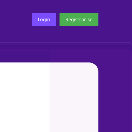
Login
Registrar-se