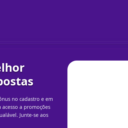
elhor
postas
ônus no cadastro e em
m acesso a promoções
ualável. Junte-se aos