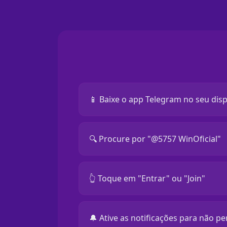
📱 Baixe o app Telegram no seu disp
🔍 Procure por "@5757 WinOficial"
👆 Toque em "Entrar" ou "Join"
🔔 Ative as notificações para não p