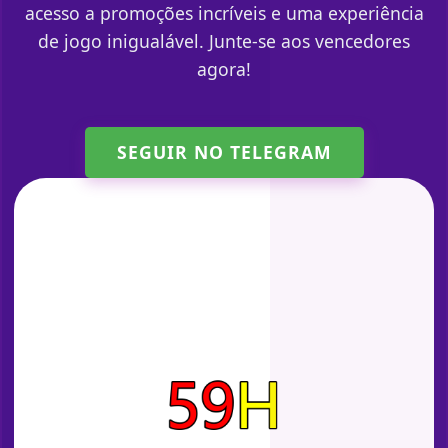
acesso a promoções incríveis e uma experiência
de jogo inigualável. Junte-se aos vencedores
agora!
SEGUIR NO TELEGRAM