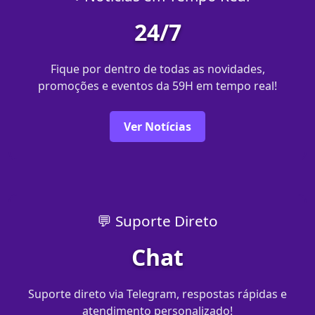
24/7
Fique por dentro de todas as novidades,
promoções e eventos da 59H em tempo real!
Ver Notícias
💬 Suporte Direto
Chat
Suporte direto via Telegram, respostas rápidas e
atendimento personalizado!