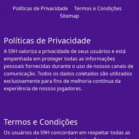
Políticas de Privacidade
Termos e Condições
Sitemap
Políticas de Privacidade
A 59H valoriza a privacidade de seus usuários e está
empenhada em proteger todas as informações
pessoais fornecidas durante o uso de nossos canais de
comunicação. Todos os dados coletados são utilizados
exclusivamente para fins de melhoria contínua da
experiência de nossos jogadores.
Termos e Condições
Os usuários da 59H concordam em respeitar todas as