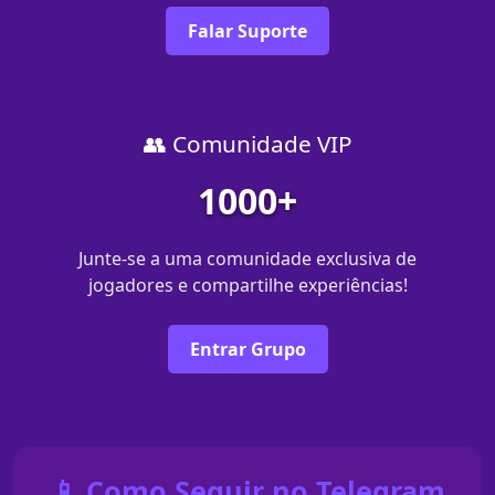
Falar Suporte
👥 Comunidade VIP
1000+
Junte-se a uma comunidade exclusiva de
jogadores e compartilhe experiências!
Entrar Grupo
📱 Como Seguir no Telegram