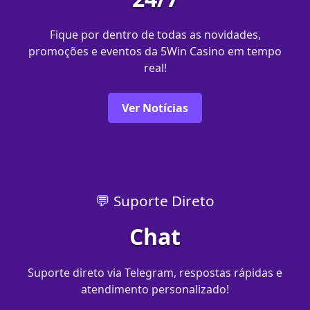
Fique por dentro de todas as novidades,
promoções e eventos da 5Win Casino em tempo
real!
Ver Notícias
💬 Suporte Direto
Chat
Suporte direto via Telegram, respostas rápidas e
atendimento personalizado!