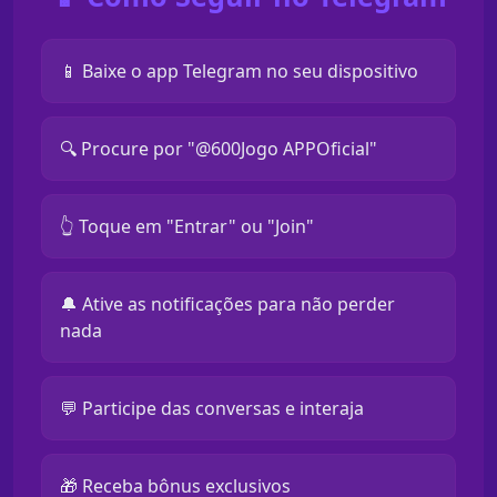
📱 Baixe o app Telegram no seu dispositivo
🔍 Procure por "@600Jogo APPOficial"
👆 Toque em "Entrar" ou "Join"
🔔 Ative as notificações para não perder
nada
💬 Participe das conversas e interaja
🎁 Receba bônus exclusivos