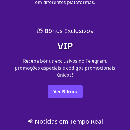
em diferentes plataformas.
🎁 Bônus Exclusivos
VIP
Receba bônus exclusivos do Telegram,
promoções especiais e códigos promocionais
únicos!
Ver Bônus
📢 Notícias em Tempo Real