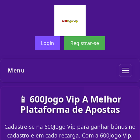
Login
Registrar-se
Menu
📱 600Jogo Vip A Melhor
Plataforma de Apostas
Cadastre-se na 600Jogo Vip para ganhar bônus no
cadastro e em cada recarga. Com a 600Jogo Vip,