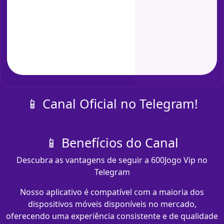
📱 Canal Oficial no Telegram!
📱 Benefícios do Canal
Descubra as vantagens de seguir a 600Jogo Vip no
Telegram
Nosso aplicativo é compatível com a maioria dos
dispositivos móveis disponíveis no mercado,
oferecendo uma experiência consistente e de qualidade