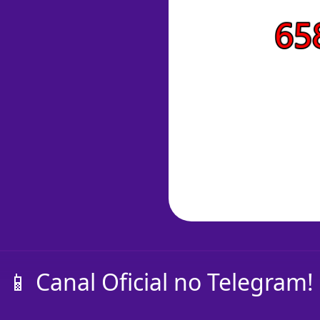
📱 Canal Oficial no Telegram!