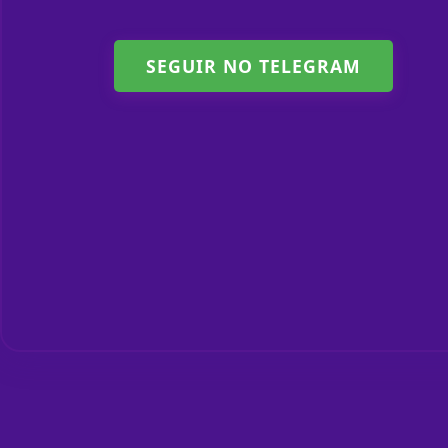
SEGUIR NO TELEGRAM