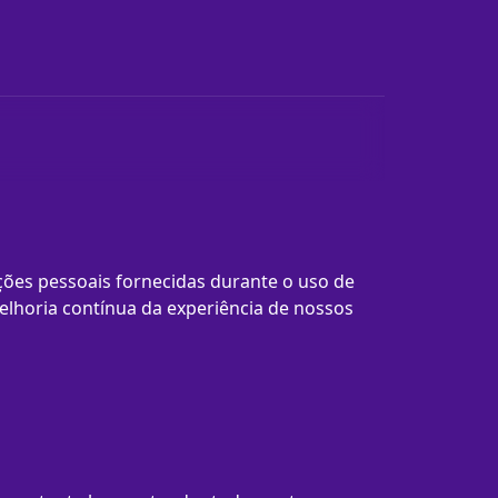
ções pessoais fornecidas durante o uso de
elhoria contínua da experiência de nossos