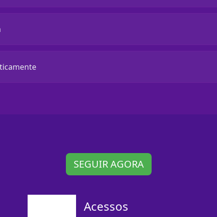
a
aticamente
SEGUIR AGORA
Acessos