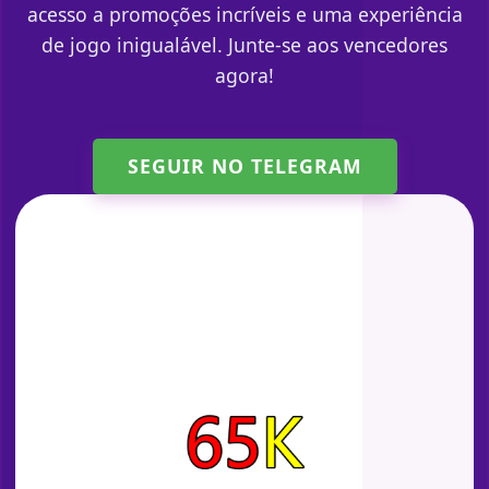
acesso a promoções incríveis e uma experiência
de jogo inigualável. Junte-se aos vencedores
agora!
SEGUIR NO TELEGRAM