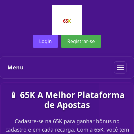
Login
Registrar-se
Menu
📱 65K A Melhor Plataforma
de Apostas
Cadastre-se na 65K para ganhar bônus no
cadastro e em cada recarga. Com a 65K, você tem