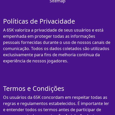
Sitemap
Políticas de Privacidade
A 65K valoriza a privacidade de seus usuários e está
empenhada em proteger todas as informações
pessoais fornecidas durante o uso de nossos canais de
comunicação. Todos os dados coletados são utilizados
exclusivamente para fins de melhoria contínua da
experiência de nossos jogadores.
Termos e Condições
Os usuários da 65K concordam em respeitar todas as
regras e regulamentos estabelecidos. É importante ler
e entender todos os termos antes de participar de