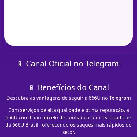
📱 Canal Oficial no Telegram!
📱 Benefícios do Canal
Descubra as vantagens de seguir a 666U no Telegram
Com serviços de alta qualidade e ótima reputação, a
666U construiu um elo de confiança com os jogadores
da 666U Brasil , oferecendo os saques mais rápidos do
setor.