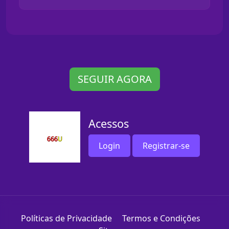
SEGUIR AGORA
Acessos
Login
Registrar-se
Políticas de Privacidade
Termos e Condições