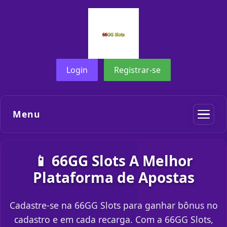
Login
Registrar-se
Menu
📱 66GG Slots A Melhor
Plataforma de Apostas
Cadastre-se na 66GG Slots para ganhar bônus no
cadastro e em cada recarga. Com a 66GG Slots,