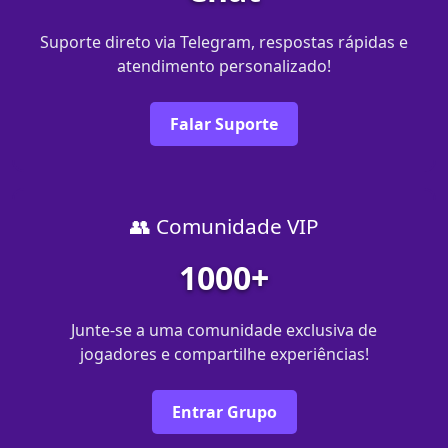
Suporte direto via Telegram, respostas rápidas e
atendimento personalizado!
Falar Suporte
👥 Comunidade VIP
1000+
Junte-se a uma comunidade exclusiva de
jogadores e compartilhe experiências!
Entrar Grupo