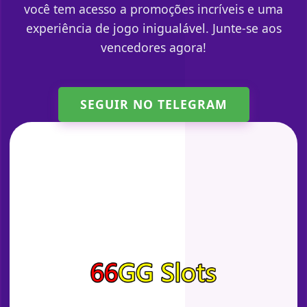
você tem acesso a promoções incríveis e uma
experiência de jogo inigualável. Junte-se aos
vencedores agora!
SEGUIR NO TELEGRAM