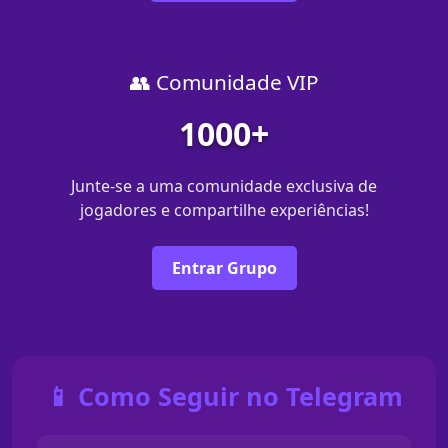
👥 Comunidade VIP
1000+
Junte-se a uma comunidade exclusiva de
jogadores e compartilhe experiências!
Entrar Grupo
📱 Como Seguir no Telegram