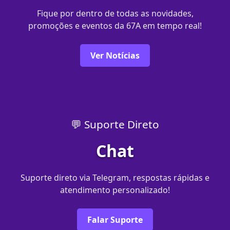
Fique por dentro de todas as novidades,
promoções e eventos da 67A em tempo real!
Ver Notícias
💬 Suporte Direto
Chat
Suporte direto via Telegram, respostas rápidas e
atendimento personalizado!
Falar Suporte