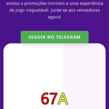
acesso a promoções incríveis e uma experiência
de jogo inigualável. Junte-se aos vencedores
agora!
SEGUIR NO TELEGRAM