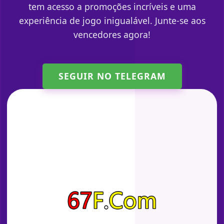
tem acesso a promoções incríveis e uma
experiência de jogo inigualável. Junte-se aos
vencedores agora!
SEGUIR NO TELEGRAM