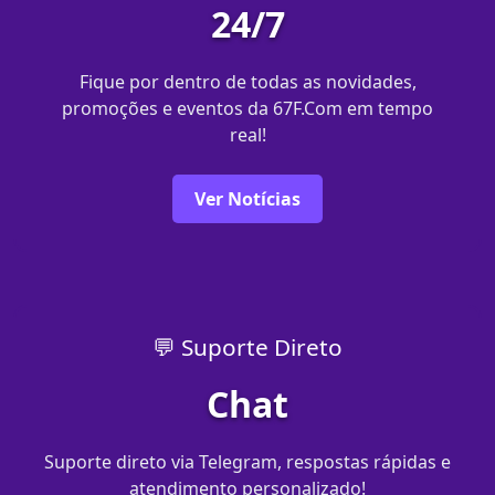
24/7
Fique por dentro de todas as novidades,
promoções e eventos da 67F.Com em tempo
real!
Ver Notícias
💬 Suporte Direto
Chat
Suporte direto via Telegram, respostas rápidas e
atendimento personalizado!