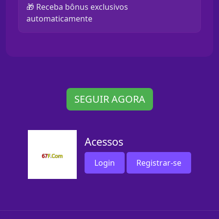
🎁 Receba bônus exclusivos
automaticamente
SEGUIR AGORA
Acessos
Login
Registrar-se