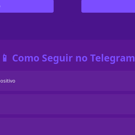
e
📱 Como Seguir no Telegram
ositivo