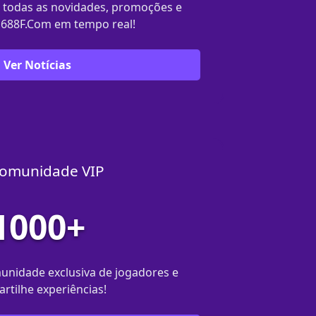
e todas as novidades, promoções e
 688F.Com em tempo real!
Ver Notícias
Comunidade VIP
1000+
unidade exclusiva de jogadores e
rtilhe experiências!