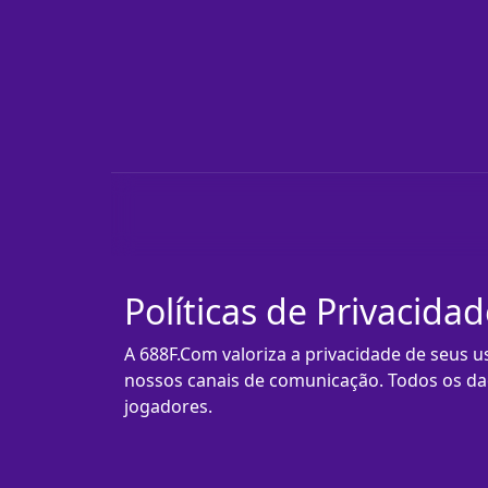
Políticas de Privacida
A 688F.Com valoriza a privacidade de seus 
nossos canais de comunicação. Todos os dad
jogadores.