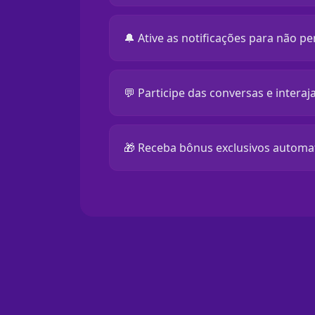
🔔 Ative as notificações para não p
💬 Participe das conversas e interaj
🎁 Receba bônus exclusivos autom