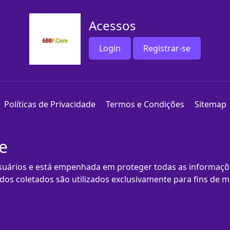
Acessos
Login
Registrar-se
Políticas de Privacidade
Termos e Condições
Sitemap
de
usuários e está empenhada em proteger todas as informaçõ
os coletados são utilizados exclusivamente para fins de m