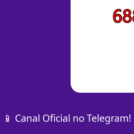
📱 Canal Oficial no Telegram!