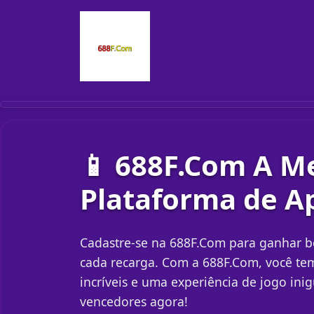
📱 688F.Com A M
Plataforma de A
Cadastre-se na 688F.Com para ganhar b
cada recarga. Com a 688F.Com, você te
incríveis e uma experiência de jogo inig
vencedores agora!