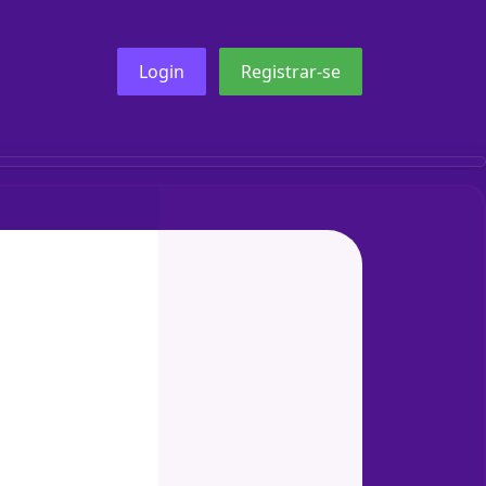
Login
Registrar-se