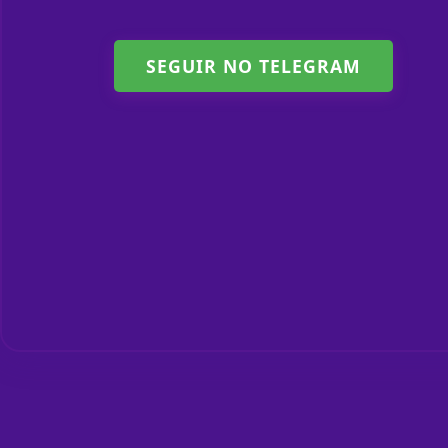
SEGUIR NO TELEGRAM