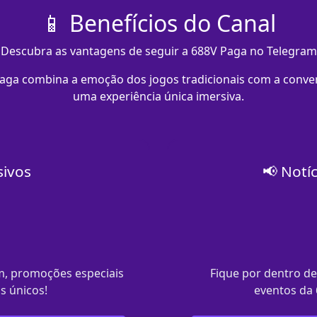
📱 Benefícios do Canal
Descubra as vantagens de seguir a 688V Paga no Telegram
Paga combina a emoção dos jogos tradicionais com a conve
uma experiência única imersiva.
sivos
📢 Notí
m, promoções especiais
Fique por dentro d
s únicos!
eventos da