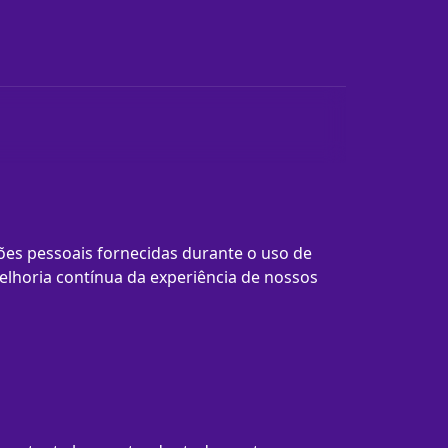
ões pessoais fornecidas durante o uso de
elhoria contínua da experiência de nossos