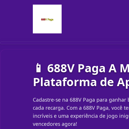
📱 688V Paga A 
Plataforma de A
Cadastre-se na 688V Paga para ganhar 
cada recarga. Com a 688V Paga, você t
incríveis e uma experiência de jogo inig
vencedores agora!