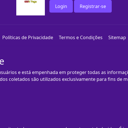
Login
Registrar-se
Políticas de Privacidade
Termos e Condições
Sitemap
de
 usuários e está empenhada em proteger todas as informaç
os coletados são utilizados exclusivamente para fins de m