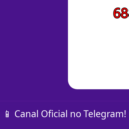
📱 Canal Oficial no Telegram!