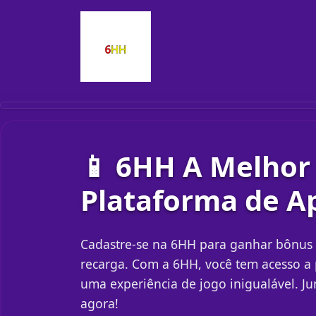
📱 6HH A Melhor
Plataforma de A
Cadastre-se na 6HH para ganhar bônus 
recarga. Com a 6HH, você tem acesso a 
uma experiência de jogo inigualável. J
agora!