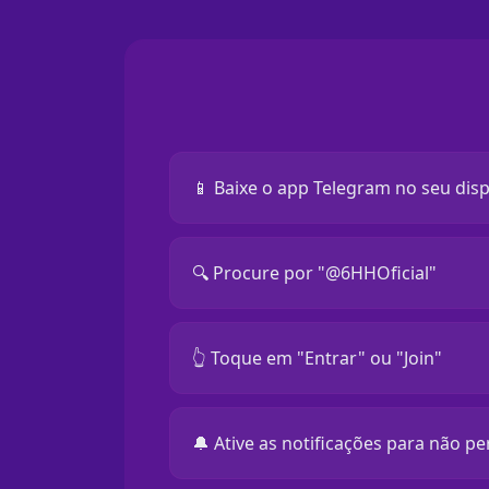
📱 Baixe o app Telegram no seu disp
🔍 Procure por "@6HHOficial"
👆 Toque em "Entrar" ou "Join"
🔔 Ative as notificações para não p