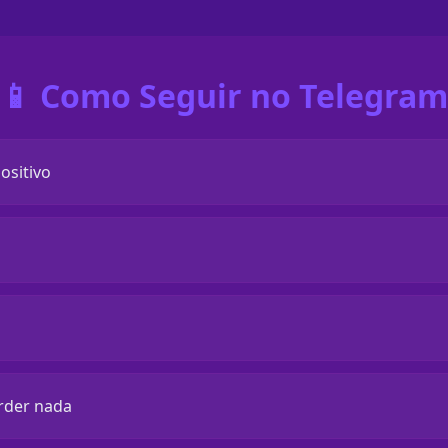
📱 Como Seguir no Telegram
ositivo
erder nada