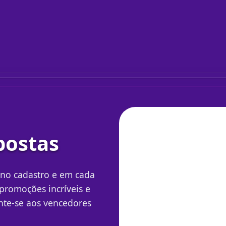
postas
no cadastro e em cada
promoções incríveis e
unte-se aos vencedores