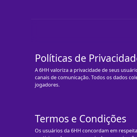
Políticas de Privacida
A 6HH valoriza a privacidade de seus usuá
canais de comunicação. Todos os dados cole
jogadores.
Termos e Condições
Os usuários da 6HH concordam em respeitar 