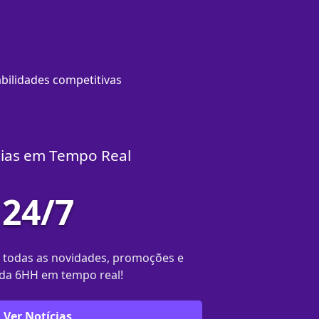
ilidades competitivas
cias em Tempo Real
24/7
e todas as novidades, promoções e
da 6HH em tempo real!
Ver Notícias