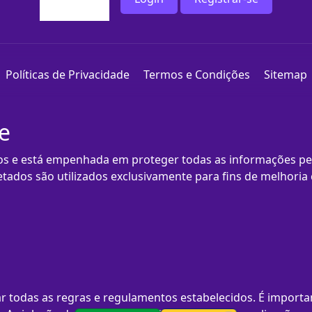
Políticas de Privacidade
Termos e Condições
Sitemap
de
rios e está empenhada em proteger todas as informações pe
tados são utilizados exclusivamente para fins de melhoria
todas as regras e regulamentos estabelecidos. É importan