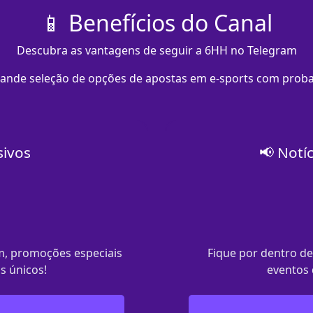
📱 Benefícios do Canal
Descubra as vantagens de seguir a 6HH no Telegram
ande seleção de opções de apostas em e-sports com probab
sivos
📢 Notí
m, promoções especiais
Fique por dentro d
s únicos!
eventos 