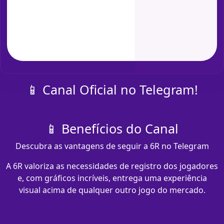
📱 Canal Oficial no Telegram!
📱 Benefícios do Canal
Descubra as vantagens de seguir a 6R no Telegram
A 6R valoriza as necessidades de registro dos jogadores
e, com gráficos incríveis, entrega uma experiência
visual acima de qualquer outro jogo do mercado.