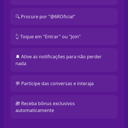
🔍 Procure por "@6ROficial"
👆 Toque em "Entrar" ou "Join"
🔔 Ative as notificações para não perder
nada
💬 Participe das conversas e interaja
🎁 Receba bônus exclusivos
automaticamente