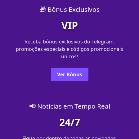
🎁 Bônus Exclusivos
VIP
Receba bônus exclusivos do Telegram,
promoções especiais e códigos promocionais
únicos!
Ver Bônus
📢 Notícias em Tempo Real
24/7
Fique por dentro de todas as novidades,