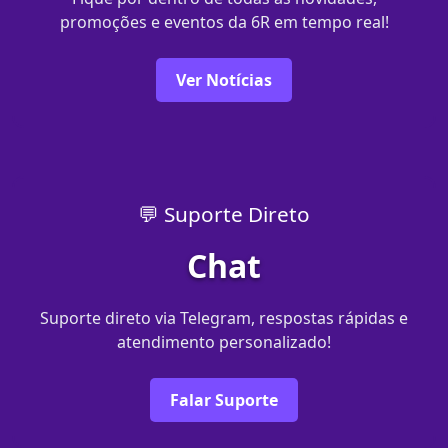
promoções e eventos da 6R em tempo real!
Ver Notícias
💬 Suporte Direto
Chat
Suporte direto via Telegram, respostas rápidas e
atendimento personalizado!
Falar Suporte