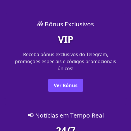
🎁 Bônus Exclusivos
VIP
Receba bônus exclusivos do Telegram,
promoções especiais e códigos promocionais
únicos!
Ver Bônus
📢 Notícias em Tempo Real
24/7